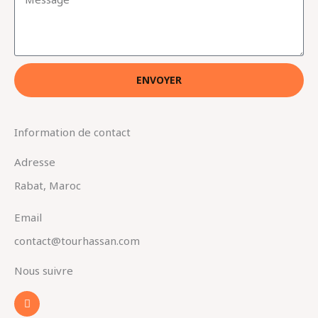
a
e
i
s
l
s
a
ENVOYER
g
e
Information de contact
Adresse
Rabat, Maroc
Email
contact@tourhassan.com
Nous suivre
I
n
s