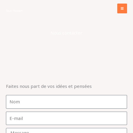
Aller
au
Tour Hassan
contenu
Nous contacter
Faites nous part de vos idées et pensées
N
o
m
E
-
m
M