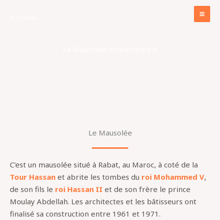
Aller
au
Tour Hassan
contenu
Le Mausolée Mohammed V
Le Mausolée
C’est un mausolée situé à Rabat, au Maroc, à coté de la
Tour Hassan
et abrite les tombes du
roi Mohammed V
,
de son fils le
roi Hassan II
et de son frère le prince
Moulay Abdellah. Les architectes et les bâtisseurs ont
finalisé sa construction entre 1961 et 1971
.