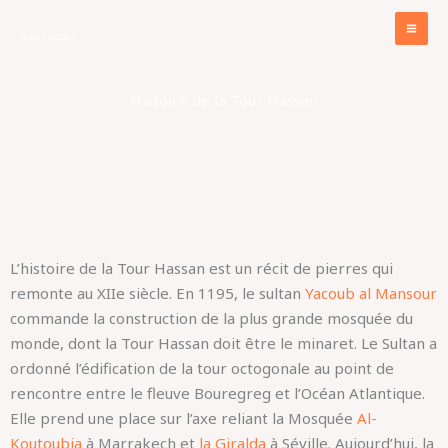
Aller
au
Tour Hassan
contenu
Histoire de la Tour Hassan
L’histoire de la Tour Hassan est un récit de pierres qui
remonte au XIIe siècle. En 1195, le sultan
Yacoub al Mansour
commande la construction de la plus grande mosquée du
monde, dont la Tour Hassan doit être le minaret. Le Sultan a
ordonné l’édification de la tour octogonale au point de
rencontre entre le fleuve Bouregreg et l’Océan Atlantique.
Elle prend une place sur l’axe reliant la Mosquée
Al-
Koutoubia
à Marrakech et
la Giralda
à Séville. Aujourd’hui, la