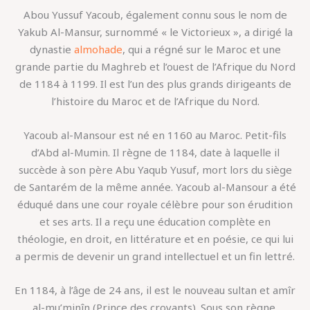
Abou Yussuf Yacoub, également connu sous le nom de
Yakub Al-Mansur, surnommé « le Victorieux », a dirigé la
dynastie
almohade
, qui a régné sur le Maroc et une
grande partie du Maghreb et l’ouest de l’Afrique du Nord
de 1184 à 1199. Il est l’un des plus grands dirigeants de
l’histoire du Maroc et de l’Afrique du Nord.
Yacoub al-Mansour est né en 1160 au Maroc. Petit-fils
d’Abd al-Mumin. Il règne de 1184, date à laquelle il
succède à son père Abu Yaqub Yusuf, mort lors du siège
de Santarém de la même année. Yacoub al-Mansour a été
éduqué dans une cour royale célèbre pour son érudition
et ses arts. Il a reçu une éducation complète en
théologie, en droit, en littérature et en poésie, ce qui lui
a permis de devenir un grand intellectuel et un fin lettré.
En 1184, à l’âge de 24 ans, il est le nouveau sultan et amîr
al-mu’minîn (Prince des croyants). Sous son règne,