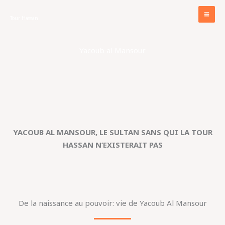
Aller
au
Tour Hassan
contenu
Yacoub al Mansour
YACOUB AL MANSOUR, LE SULTAN SANS QUI LA TOUR
HASSAN N’EXISTERAIT PAS
De la naissance au pouvoir: vie de Yacoub Al Mansour