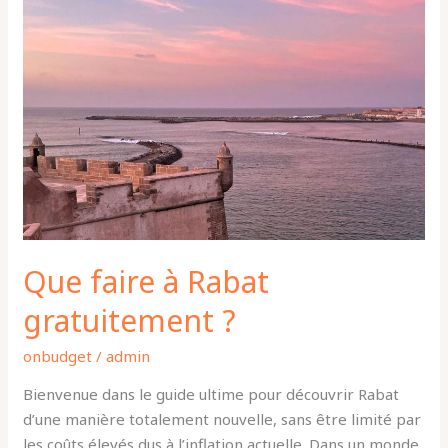
Rabat
gratuitement
?
Que faire à Rabat
gratuitement ?
onbudget
/
admin
Bienvenue dans le guide ultime pour découvrir Rabat
d’une manière totalement nouvelle, sans être limité par
les coûts élevés dus à l’inflation actuelle. Dans un monde